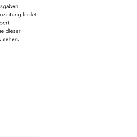
usgaben 
zeitung findet 
pert 
ge dieser 
u sehen.