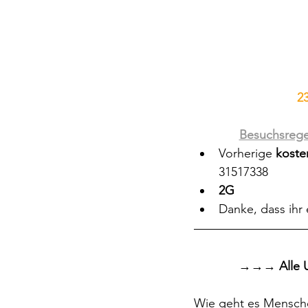
 
Besuchsrege
Vorherige
 kost
31517338
2G
Danke, dass ihr 
→→→ 
Alle 
Wie geht es Menschen