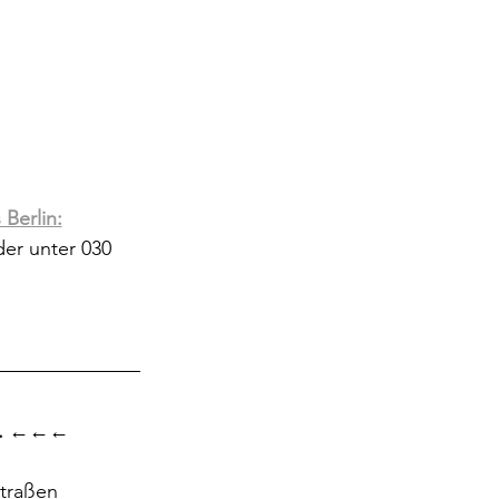
Berlin:
der unter 030 
 
←←←
traßen 