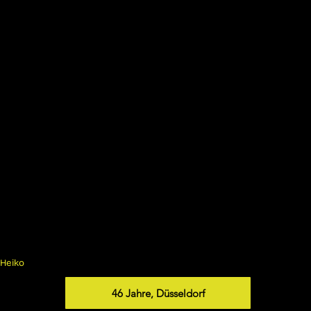
Heiko
46 Jahre, Düsseldorf