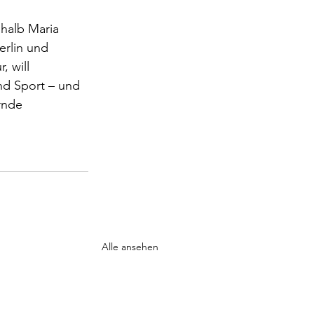
shalb Maria 
erlin und 
 will 
nd Sport – und 
rnde 
Alle ansehen