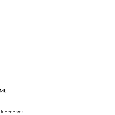
OME 
m Jugendamt 